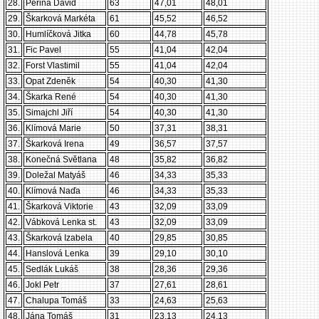
28.
Peřina David
63
47,01
48,01
29.
Škarková Markéta
61
45,52
46,52
30.
Humlíčková Jitka
60
44,78
45,78
31.
Fic Pavel
55
41,04
42,04
32.
Forst Vlastimil
55
41,04
42,04
33.
Opat Zdeněk
54
40,30
41,30
34.
Škarka René
54
40,30
41,30
35.
Simajchl Jiří
54
40,30
41,30
36.
Klímová Marie
50
37,31
38,31
37.
Škarková Irena
49
36,57
37,57
38.
Konečná Světlana
48
35,82
36,82
39.
Doležal Matyáš
46
34,33
35,33
40.
Klímová Naďa
46
34,33
35,33
41.
Škarková Viktorie
43
32,09
33,09
42.
Vábková Lenka st.
43
32,09
33,09
43.
Škarková Izabela
40
29,85
30,85
44.
Hanslová Lenka
39
29,10
30,10
45.
Sedlák Lukáš
38
28,36
29,36
46.
Jokl Petr
37
27,61
28,61
47.
Chalupa Tomáš
33
24,63
25,63
48.
Jána Tomáš
31
23,13
24,13