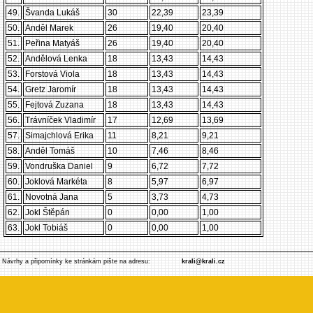
49.
Švanda Lukáš
30
22,39
23,39
50.
Anděl Marek
26
19,40
20,40
51.
Peřina Matyáš
26
19,40
20,40
52.
Andělová Lenka
18
13,43
14,43
53.
Forstová Viola
18
13,43
14,43
54.
Gretz Jaromír
18
13,43
14,43
55.
Fejtová Zuzana
18
13,43
14,43
56.
Trávníček Vladimír
17
12,69
13,69
57.
Simajchlová Erika
11
8,21
9,21
58.
Anděl Tomáš
10
7,46
8,46
59.
Vondruška Daniel
9
6,72
7,72
60.
Joklová Markéta
8
5,97
6,97
61.
Novotná Jana
5
3,73
4,73
62.
Jokl Štěpán
0
0,00
1,00
63.
Jokl Tobiáš
0
0,00
1,00
Návrhy a připomínky ke stránkám pište na adresu:
krali@krali.cz