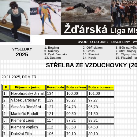
ÚVOD
O CO JDE?
DISCIPLÍNY
V
1. Bowling
2. Obří slalom
3. Běh na lyží
VÝSLEDKY
5. Kuželky
6. Cross
7. Atlet. trojboj
2025
9. Cykl. časovka
10. Plavání
11. Olymp. triat
13. Duatlon
14. Koule
15. Plavání - sp
STŘELBA ZE VZDUCHOVKY (20 r
29.11.2025, DDM ZR
P
Přijmení a jméno
Počet bodů
Body celkem
Body s bonusem
1.
Novohradský Jiří ml.
134
100,00
101,00
2.
Vábek Jaroslav st.
129
96,27
97,27
3.
Šimeček Tomáš st.
127
94,78
95,78
4.
Martinčič Rudolf
121
90,30
91,30
5.
Klement Leoš
117
87,31
88,31
6.
Klement Vojtěch
112
83,58
84,58
7.
Doležal Filip
106
79,10
80,10