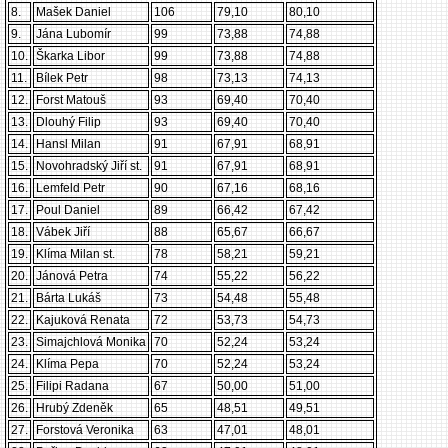
8.
Mašek Daniel
106
79,10
80,10
9.
Jána Lubomír
99
73,88
74,88
10.
Škarka Libor
99
73,88
74,88
11.
Bílek Petr
98
73,13
74,13
12.
Forst Matouš
93
69,40
70,40
13.
Dlouhý Filip
93
69,40
70,40
14.
Hansl Milan
91
67,91
68,91
15.
Novohradský Jiří st.
91
67,91
68,91
16.
Lemfeld Petr
90
67,16
68,16
17.
Poul Daniel
89
66,42
67,42
18.
Vábek Jiří
88
65,67
66,67
19.
Klíma Milan st.
78
58,21
59,21
20.
Jánová Petra
74
55,22
56,22
21.
Bárta Lukáš
73
54,48
55,48
22.
Kajuková Renata
72
53,73
54,73
23.
Simajchlová Monika
70
52,24
53,24
24.
Klíma Pepa
70
52,24
53,24
25.
Filipi Radana
67
50,00
51,00
26.
Hrubý Zdeněk
65
48,51
49,51
27.
Forstová Veronika
63
47,01
48,01