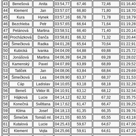
43
Benešová
Anita
03:54,77
67,46
72,46
01:16,40
44
Klement
Jan
03:57,07
66,80
71,80
01:18,70
45
Kura
Hynek
03:57,16
66,78
71,78
01:18,79
46
Bezchleba
Petr
03:57,65
66,64
71,64
01:19,28
47
Pelánová
Martina
03:58,51
66,40
71,40
01:20,14
48
Procházková
Danča
03:58,81
66,32
71,32
01:20,44
49
Šimečková
Radka
04:01,28
65,64
70,64
01:22,91
50
Kubická
Ivanka
04:04,09
64,88
69,88
01:25,72
51
Jonášová
Martina
04:06,39
64,28
69,28
01:28,02
52
Kamenský
Pavel
04:07,89
63,89
68,89
01:29,52
53
Tatíček
Jan
04:08,06
63,84
68,84
01:29,69
54
Šimečková
Lea
04:09,90
63,37
68,37
01:31,53
55
Cáp
Ladislav
04:10,65
63,18
68,18
01:32,28
56
Beneš
Viktor III.
04:10,91
63,12
68,12
01:32,54
57
Hájková
Lucie
04:14,12
62,32
67,32
01:35,75
58
Konečná
Světlana
04:17,62
61,47
66,47
01:39,25
59
Klíma
Josef
04:18,13
61,35
66,35
01:39,76
60
Šimeček
Tomáš ml.
04:21,55
60,55
65,55
01:43,18
61
Kutalová
Lucie
04:25,43
59,67
64,67
01:47,06
62
Klement
Vojta
04:25,66
59,61
64,61
01:47,29