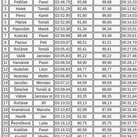
2
Potůček
Pavel
02:48,70
93,88
98,88
00:10,33
3
Holek
Tomáš
02:51,29
92,46
97,46
00:12,92
4
Perez
Kamil
02:52,90
91,60
96,60
00:14,53
5
Ptáček
Tomáš
02:52,90
91,60
96,60
00:14,53
6
Papoušek
Marek
02:53,38
91,34
96,34
00:15,01
7
Kubický
Pavel
02:58,98
88,48
93,48
00:20,61
8
Pazour
Petr
03:03,07
86,51
91,51
00:24,70
9
Ročárek
Tomáš
03:05,42
85,41
90,41
00:27,05
10
Vašík
Jaroslav
03:05,83
85,22
90,22
00:27,46
11
Harvánek
Pavel
03:06,54
84,90
89,90
00:28,17
12
Hudeček
Libor
03:06,83
84,77
89,77
00:28,46
13
Veselský
Martin
03:06,90
84,74
89,74
00:28,53
14
Janošec
Miroslav
03:07,21
84,59
89,59
00:28,84
15
Šimeček
Tomáš st.
03:09,44
83,60
88,60
00:31,07
16
Vábek
Jaroslav st.
03:10,01
83,35
88,35
00:31,64
17
Ročárek
Jiří
03:10,52
83,13
88,13
00:32,15
18
Kramárová
Marcela
03:10,83
82,99
87,99
00:32,46
19
Havlík
Jan
03:13,33
81,92
86,92
00:34,96
20
Řezníčková
Lada
03:16,12
80,75
85,75
00:37,75
21
Králíček
Pavel
03:16,53
80,58
85,58
00:38,16
22
Kachlíř
Martin
03:17,54
80,17
85,17
00:39,17