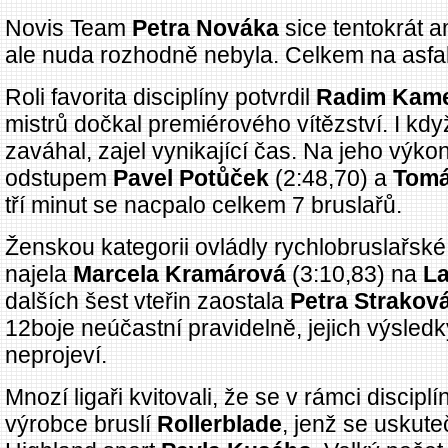
Novis Team
Petra Nováka
sice tentokrát 
ale nuda rozhodně nebyla. Celkem na asfaltu
Roli favorita disciplíny potvrdil
Radim Kam
mistrů dočkal premiérového vítězství. I kdy
zaváhal, zajel vynikající čas. Na jeho výkon
odstupem
Pavel Potůček
(2:48,70) a
Tomá
tří minut se nacpalo celkem 7 bruslařů.
Ženskou kategorii ovládly rychlobruslařské 
najela
Marcela Kramárová
(3:10,83) na
L
dalších šest vteřin zaostala
Petra Strakov
12boje neúčastní pravidelně, jejich výsled
neprojeví.
Mnozí ligaři kvitovali, že se v rámci discipl
výrobce bruslí
Rollerblade
, jenž se uskute