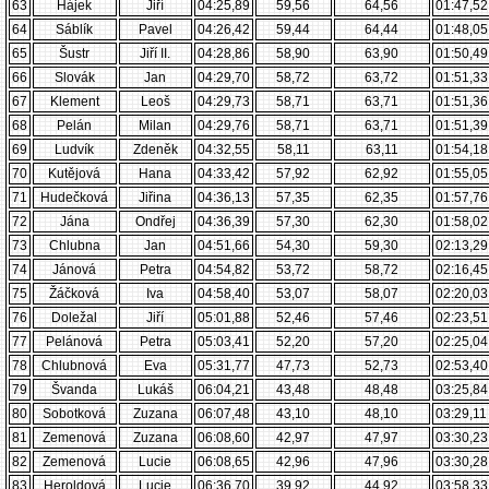
63
Hájek
Jiří
04:25,89
59,56
64,56
01:47,52
64
Sáblík
Pavel
04:26,42
59,44
64,44
01:48,05
65
Šustr
Jiří II.
04:28,86
58,90
63,90
01:50,49
66
Slovák
Jan
04:29,70
58,72
63,72
01:51,33
67
Klement
Leoš
04:29,73
58,71
63,71
01:51,36
68
Pelán
Milan
04:29,76
58,71
63,71
01:51,39
69
Ludvík
Zdeněk
04:32,55
58,11
63,11
01:54,18
70
Kutějová
Hana
04:33,42
57,92
62,92
01:55,05
71
Hudečková
Jiřina
04:36,13
57,35
62,35
01:57,76
72
Jána
Ondřej
04:36,39
57,30
62,30
01:58,02
73
Chlubna
Jan
04:51,66
54,30
59,30
02:13,29
74
Jánová
Petra
04:54,82
53,72
58,72
02:16,45
75
Žáčková
Iva
04:58,40
53,07
58,07
02:20,03
76
Doležal
Jiří
05:01,88
52,46
57,46
02:23,51
77
Pelánová
Petra
05:03,41
52,20
57,20
02:25,04
78
Chlubnová
Eva
05:31,77
47,73
52,73
02:53,40
79
Švanda
Lukáš
06:04,21
43,48
48,48
03:25,84
80
Sobotková
Zuzana
06:07,48
43,10
48,10
03:29,11
81
Zemenová
Zuzana
06:08,60
42,97
47,97
03:30,23
82
Zemenová
Lucie
06:08,65
42,96
47,96
03:30,28
83
Heroldová
Lucie
06:36,70
39,92
44,92
03:58,33