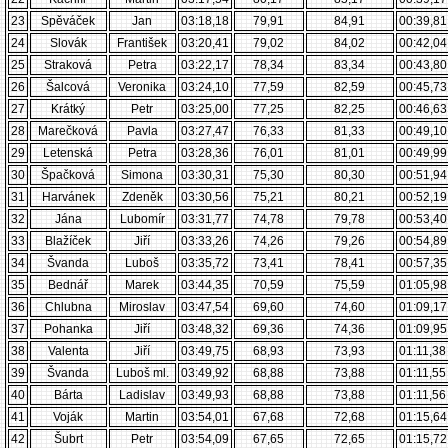
23
Spěváček
Jan
03:18,18
79,91
84,91
00:39,81
24
Slovák
František
03:20,41
79,02
84,02
00:42,04
25
Straková
Petra
03:22,17
78,34
83,34
00:43,80
26
Šalcová
Veronika
03:24,10
77,59
82,59
00:45,73
27
Krátký
Petr
03:25,00
77,25
82,25
00:46,63
28
Marečková
Pavla
03:27,47
76,33
81,33
00:49,10
29
Letenská
Petra
03:28,36
76,01
81,01
00:49,99
30
Špačková
Simona
03:30,31
75,30
80,30
00:51,94
31
Harvánek
Zdeněk
03:30,56
75,21
80,21
00:52,19
32
Jána
Lubomír
03:31,77
74,78
79,78
00:53,40
33
Blažíček
Jiří
03:33,26
74,26
79,26
00:54,89
34
Švanda
Luboš
03:35,72
73,41
78,41
00:57,35
35
Bednář
Marek
03:44,35
70,59
75,59
01:05,98
36
Chlubna
Miroslav
03:47,54
69,60
74,60
01:09,17
37
Pohanka
Jiří
03:48,32
69,36
74,36
01:09,95
38
Valenta
Jiří
03:49,75
68,93
73,93
01:11,38
39
Švanda
Luboš ml.
03:49,92
68,88
73,88
01:11,55
40
Bárta
Ladislav
03:49,93
68,88
73,88
01:11,56
41
Voják
Martin
03:54,01
67,68
72,68
01:15,64
42
Šubrt
Petr
03:54,09
67,65
72,65
01:15,72