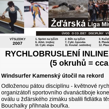
ÚVOD
O CO JDE?
DISCIPLÍNY
V
VÝSLEDKY
1. Sprint na lyžích
2. Běh na lyžích
3. Kuže
6. Atlet. trojboj
7. Cykl. časovka
8. Plavá
2007
10. Cykl. etapa
11. Koulař. sedmiboj
12. Plav
RYCHLOBRUSLENÍ INLINE -
(5 okruhů = cca
Windsurfer Kamenský útočil na rekord
Odloženou pátou disciplínu - květnové rych
organizátoři sportovního dvanáctiboje kone
oválu u žďárského zimáku sbalili fidlátka t
Bouchalky přihnala bouřka.