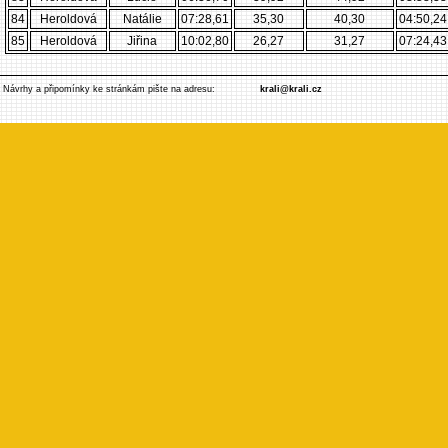
84
Heroldová
Natálie
07:28,61
35,30
40,30
04:50,24
85
Heroldová
Jiřina
10:02,80
26,27
31,27
07:24,43
Návrhy a připomínky ke stránkám pište na adresu:
krali@krali.cz