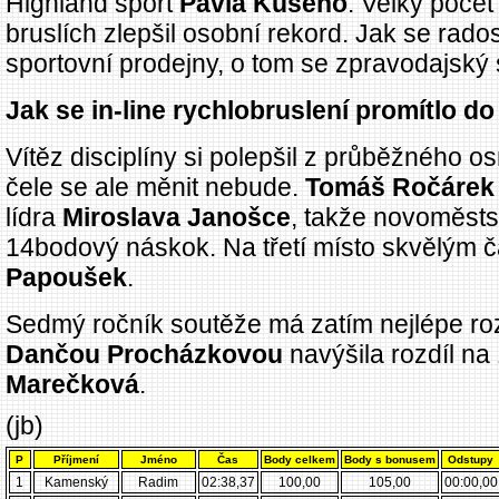
Highland sport
Pavla Kusého
. Velký počet 
bruslích zlepšil osobní rekord. Jak se rado
sportovní prodejny, o tom se zpravodajský 
Jak se in-line rychlobruslení promítlo d
Vítěz disciplíny si polepšil z průběžného 
čele se ale měnit nebude.
Tomáš Ročárek
lídra
Miroslava Janošce
, takže novoměsts
14bodový náskok. Na třetí místo skvělým 
Papoušek
.
Sedmý ročník soutěže má zatím nejlépe ro
Dančou Procházkovou
navýšila rozdíl na 
Marečková
.
(jb)
P
Příjmení
Jméno
Čas
Body celkem
Body s bonusem
Odstupy
1
Kamenský
Radim
02:38,37
100,00
105,00
00:00,00