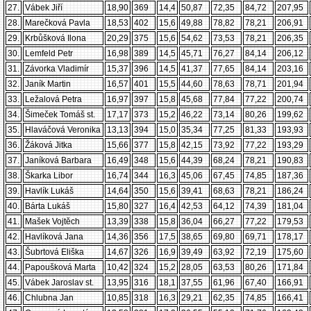
27.
Vábek Jiří
18,90
369
14,4
50,87
72,35
84,72
207,95
28.
Marečková Pavla
18,53
402
15,6
49,88
78,82
78,21
206,91
29.
Krbůšková Ilona
20,29
375
15,6
54,62
73,53
78,21
206,35
30.
Lemfeld Petr
16,98
389
14,5
45,71
76,27
84,14
206,12
31.
Závorka Vladimír
15,37
396
14,5
41,37
77,65
84,14
203,16
32.
Janík Martin
16,57
401
15,5
44,60
78,63
78,71
201,94
33.
Ležalová Petra
16,97
397
15,8
45,68
77,84
77,22
200,74
34.
Šimeček Tomáš st.
17,17
373
15,2
46,22
73,14
80,26
199,62
35.
Hlaváčová Veronika
13,13
394
15,0
35,34
77,25
81,33
193,93
36.
Žáková Jitka
15,66
377
15,8
42,15
73,92
77,22
193,29
37.
Janíková Barbara
16,49
348
15,6
44,39
68,24
78,21
190,83
38.
Škarka Libor
16,74
344
16,3
45,06
67,45
74,85
187,36
39.
Havlík Lukáš
14,64
350
15,6
39,41
68,63
78,21
186,24
40.
Bárta Lukáš
15,80
327
16,4
42,53
64,12
74,39
181,04
41.
Mašek Vojtěch
13,39
338
15,8
36,04
66,27
77,22
179,53
42.
Havlíková Jana
14,36
356
17,5
38,65
69,80
69,71
178,17
43.
Šubrtová Eliška
14,67
326
16,9
39,49
63,92
72,19
175,60
44.
Papoušková Marta
10,42
324
15,2
28,05
63,53
80,26
171,84
45.
Vábek Jaroslav st.
13,95
316
18,1
37,55
61,96
67,40
166,91
46.
Chlubna Jan
10,85
318
16,3
29,21
62,35
74,85
166,41