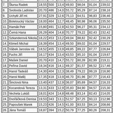
7.
Štursa Radek
18,55
500
13,4
49,93
98,04
91,04
239,02
8.
Svoboda Ladislav
20,70
486
14,0
55,72
95,29
87,14
238,16
9.
Uchytil Jiří ml.
27,91
329
12,6
75,13
64,51
96,83
236,46
10.
Boleloucký Václav
18,00
464
12,7
48,45
90,98
96,06
235,50
11.
Hamák Petr
15,80
491
12,8
42,53
96,27
95,31
234,12
12.
Černá Hana
26,29
404
14,8
70,77
79,22
82,43
232,42
13.
Szkanderová Nikola
18,22
453
13,2
49,04
88,82
92,42
230,29
14.
Klimeš Michal
18,39
454
13,4
49,50
89,02
91,04
229,57
15.
Vábek Jaroslav ml.
18,52
455
13,9
49,85
89,22
87,77
226,84
16.
Fuchs Jiří
16,17
434
13,4
43,53
85,10
91,04
219,67
17.
Mašek Daniel
20,70
410
14,7
55,72
80,39
82,99
219,11
18.
Peřina David
18,34
416
14,1
49,37
81,57
86,52
217,46
19.
Hansl Tadeáš
14,30
404
12,3
38,49
79,22
99,19
216,90
20.
Hansl Matěj
17,35
418
13,9
46,70
81,96
87,77
216,43
21.
Šinclová Nina
13,40
437
12,9
36,07
85,69
94,57
216,33
22.
Kocandová Tereza
13,31
433
12,9
35,83
84,90
94,57
215,30
23.
Vecheta Lukáš
18,01
424
14,8
48,48
83,14
82,43
214,05
24.
Dvořáčková Denisa
19,53
343
13,1
52,57
67,25
93,13
212,96
25.
Papoušek Marek
15,23
426
14,5
41,00
83,53
84,14
208,66
26.
Jána Tomáš
18,87
394
15,2
50,79
77,25
80,26
208,31