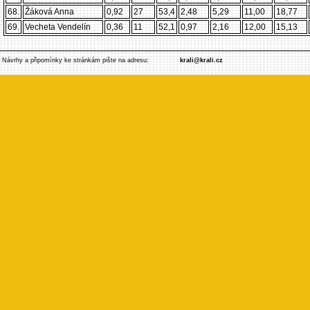
68.
Žáková Anna
0,92
27
53,4
2,48
5,29
11,00
18,77
69.
Vecheta Vendelín
0,36
11
52,1
0,97
2,16
12,00
15,13
Návrhy a připomínky ke stránkám pište na adresu:
krali@krali.cz