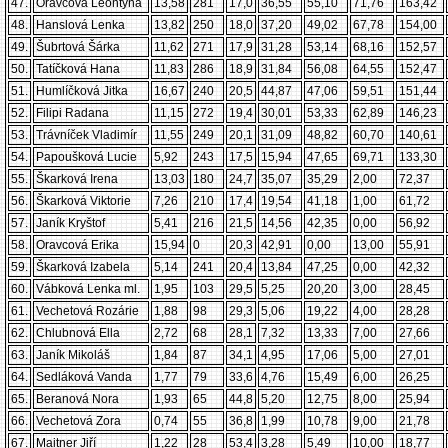
47.
Oravcová Leontýna
13,58
281
17,0
36,55
55,10
71,76
163,42
48.
Hanslová Lenka
13,82
250
18,0
37,20
49,02
67,78
154,00
49.
Šubrtová Šárka
11,62
271
17,9
31,28
53,14
68,16
152,57
50.
Tatíčková Hana
11,83
286
18,9
31,84
56,08
64,55
152,47
51.
Humlíčková Jitka
16,67
240
20,5
44,87
47,06
59,51
151,44
52.
Filipi Radana
11,15
272
19,4
30,01
53,33
62,89
146,23
53.
Trávníček Vladimír
11,55
249
20,1
31,09
48,82
60,70
140,61
54.
Papoušková Lucie
5,92
243
17,5
15,94
47,65
69,71
133,30
55.
Škarková Irena
13,03
180
24,7
35,07
35,29
2,00
72,37
56.
Škarková Viktorie
7,26
210
17,4
19,54
41,18
1,00
61,72
57.
Janík Kryštof
5,41
216
21,5
14,56
42,35
0,00
56,92
58.
Oravcová Erika
15,94
0
20,3
42,91
0,00
13,00
55,91
59.
Škarková Izabela
5,14
241
20,4
13,84
47,25
0,00
42,32
60.
Vábková Lenka ml.
1,95
103
29,5
5,25
20,20
3,00
28,45
61.
Vechetová Rozárie
1,88
98
29,3
5,06
19,22
4,00
28,28
62.
Chlubnová Ella
2,72
68
28,1
7,32
13,33
7,00
27,66
63.
Janík Mikoláš
1,84
87
34,1
4,95
17,06
5,00
27,01
64.
Sedláková Vanda
1,77
79
33,6
4,76
15,49
6,00
26,25
65.
Beranová Nora
1,93
65
44,8
5,20
12,75
8,00
25,94
66.
Vechetová Zora
0,74
55
36,8
1,99
10,78
9,00
21,78
67.
Maitner Jiří
1,22
28
53,4
3,28
5,49
10,00
18,77