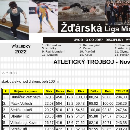
ÚVOD
O CO JDE?
DISCIPLÍNY
V
1. Obří slalom
2. Běh na lyžích
3. Short tr
VÝSLEDKY
5. Kuželky
6. Cross
7. Atlet. tro
2022
9. Rychlobruslení
10. Plavání
11. Olymp. 
13. Duatlon
14. Koule
15. Plavání
ATLETICKÝ TROJBOJ - Nové
29.5.2022
skok daleký, hod diskem, běh 100 m
P
Příjmení a jméno
Disk
Dálka
Běh
Disk
Dálka
Běh
CELKEM
1.
Hubáček Petr nejml.
37,15
450
12,7
100,00
88,24
96,06
284,30
2.
Pátek Vojtěch
22,08
504
12,2
59,43
98,82
100,00
258,26
3.
Sedlák Lukaš
20,25
510
13,1
54,51
100,00
93,13
247,64
4.
Dlouhý Filip
20,30
489
12,9
54,64
95,88
94,57
245,10
5.
Vollerbregt Kevin
26,57
419
13,6
71,52
82,16
89,71
243,38
6.
Sedlák Jiří
19,65
472
13,0
52,89
92,55
93,85
239,29